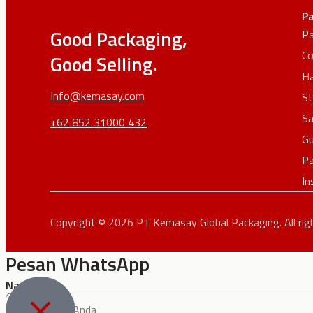
Pa
Good Packaging,
Pa
Co
Good Selling.
Ha
Info@kemasay.com
St
Sa
+62 852 31000 432
G
Pa
In
Copyright © 2026 PT Kemasay Global Packaging. All rig
Pesan WhatsApp
Nama