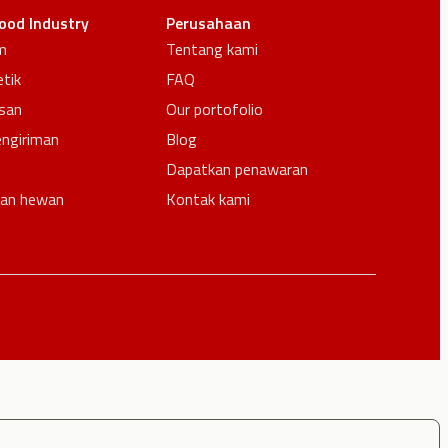
ood Industry
Perusahaan
m
Tentang kami
tik
FAQ
san
Our portofolio
engiriman
Blog
Dapatkan penawaran
an hewan
Kontak kami