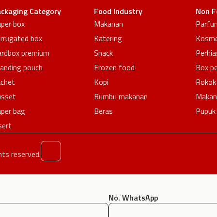
ckaging Category
Food Industry
Non F
per box
Makanan
Parfu
rrugated box
Katering
Kosme
rdbox premium
Snack
Perhia
anding pouch
Frozen food
Box p
chet
Kopi
Rokok
usset
Bumbu makanan
Makan
per bag
Beras
Pupuk
sert
hts reserved.
No. WhatsApp