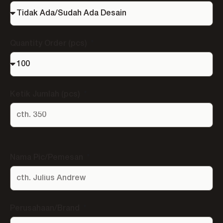
Quantity Order (pcs)
Ketik Jumlah (pcs)
Nama Pic/Pemesan
Perusahaan/Brand