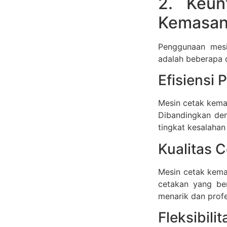
2. Keu
Kemasan
Penggunaan mesi
adalah beberapa d
Efisiensi 
Mesin cetak kemas
Dibandingkan den
tingkat kesalahan
Kualitas 
Mesin cetak kema
cetakan yang ber
menarik dan profe
Fleksibili